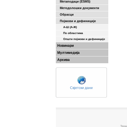
Метаподаци (ESMS)
Методолошки документи
Обрасци
Појмови и дефиниције
А-Ш (A-Ж)
По областима
Општи појмови и дефиниције
Новинари
Мултимедија
Архива
Свјетски дани
Зван