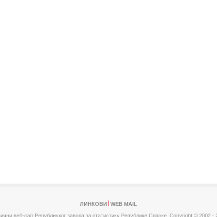
ЛИНКОВИ
WEB MAIL
ични веб-сајт Републичког завода за статистику Републике Српске,
Copyright © 2002 - 