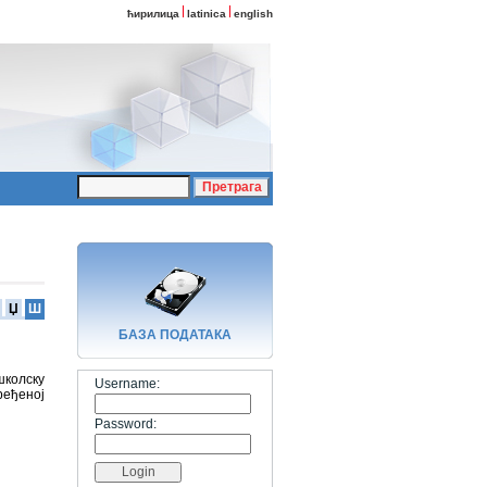
ћирилица
latinica
english
Џ
Ш
БАЗA ПОДАТАКА
школску
Username:
ређеној
Password: