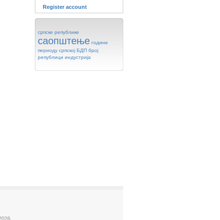
Register account
српске
републике
саопштење
године
периоду
српској
БДП
број
републици
индустрија
2026.