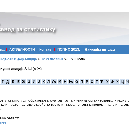
авод за статистику
ака
АКТУЕЛНОСТИ
Контакт
ПОПИС 2013.
Најчешћa питања
Појмови и дефиниције
>
По областима
>
Ш
>
Школа
 и дефиниције А-Ш (А-Ж)
Г
Д
Ђ
Е
Ж
З
И
Ј
К
Л
Љ
М
Н
Њ
О
П
Р
С
Т
Ћ
У
Ф
Х
Ц
Ч
се у статистици образовања сматра група ученика организованих у једну 
 који прате наставу одређене врсте и нивоа по јединственом плану и на од
.
чка област:
вање