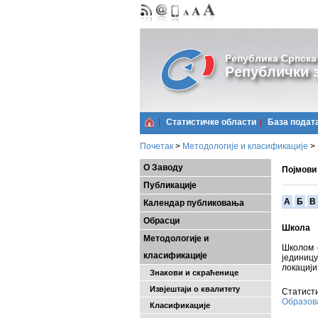
Република Српска
Републички з
Статистичке области
Базa подат
Почетак
>
Методологије и класификације
>
О Заводу
Појмови
Публикације
A
Б
В
Календар публиковања
Обрасци
Школа
Методологије и
Школом 
класификације
јединицу
локацији
Знакови и скраћенице
Извјештаји о квалитету
Статисти
Образо
Класификације