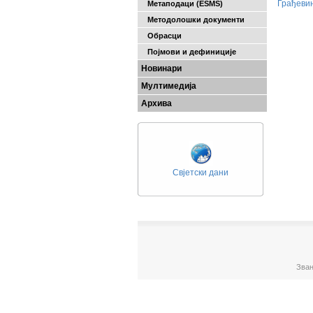
Грађеви
Метаподаци (ESMS)
Методолошки документи
Обрасци
Појмови и дефиниције
Новинари
Мултимедија
Архива
Свјетски дани
Зван