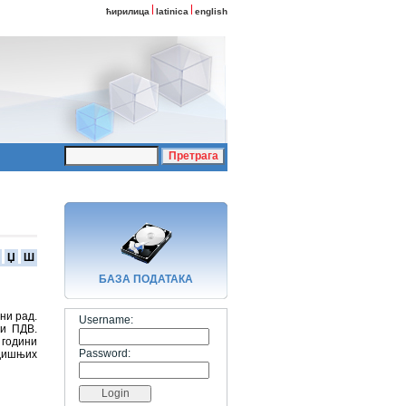
ћирилица
latinica
english
Џ
Ш
БАЗA ПОДАТАКА
ни рад.
Username:
 и ПДВ.
 години
Password:
одишњих