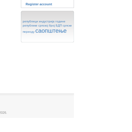
Register account
републици
индустрија
године
републике
српској
број
БДП
српске
саопштење
периоду
2026.