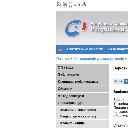
Република Српска
Републички з
Статистичке области
Базa подат
Почетак
>
Методологије и класификације
>
О Заводу
Појмови
Публикације
A
Б
В
Календар публиковања
Обрасци
Вриједн
Методологије и
Вриједно
класификације
У врије
Подаци о
Знакови и скраћенице
на завр
обрачунс
Извјештаји о квалитету
Класификације
Статисти