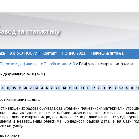
авод за статистику
ака
АКТУЕЛНОСТИ
Контакт
ПОПИС 2013.
Најчешћa питања
Појмови и дефиниције
>
По областима
>
В
>
Вриједност извршених радова
 и дефиниције А-Ш (А-Ж)
Г
Д
Ђ
Е
Ж
З
И
Ј
К
Л
Љ
М
Н
Њ
О
П
Р
С
Т
Ћ
У
Ф
Х
Ц
Ч
ост извршених радова
ст извршених радова обухвата сав уграђени грађевински материјал и утроше
дност нису укључени трошкови набавке земљишта, пројектовања, надзора
 вриједности извршених радова односе се на радове извршене у одређеној
шеним и незавршеним објектима. Вриједност радова дата је на бази г
ких ситуација.
чка област: