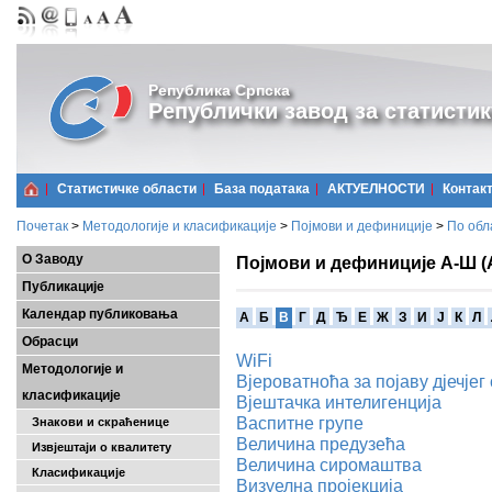
Република Српска
Републички завод за статистик
Статистичке области
Базa података
АКТУЕЛНОСТИ
Контак
Почетак
>
Методологије и класификације
>
Појмови и дефиниције
>
По обл
О Заводу
Појмови и дефиниције А-Ш (
Публикације
Календар публиковања
A
Б
В
Г
Д
Ђ
Е
Ж
З
И
Ј
К
Л
Обрасци
WiFi
Методологије и
Вјероватноћа за појаву дјечје
класификације
Вјештачка интелигенција
Васпитне групе
Знакови и скраћенице
Величина предузећа
Извјештаји о квалитету
Величина сиромаштва
Класификације
Визуелна пројекција