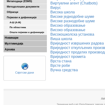
Метаподаци (ESMS)
Виртуелни агент (Chatbots)
Методолошки документи
Вирус
Висока школа
Обрасци
Високе једнодобне шуме
Појмови и дефиниције
Високе разнодобне шуме
А-Ш (A-Ж)
Високо образовање
По областима
Високо образовање
Општи појмови и дефиниције
Високошколска установа
Новинари
Виша школа
Вриједност извршених радова
Мултимедија
Вриједност откупљених произ
Архива
Вриједност продатих производ
Вриједност промета
Врста стана
Врсте робе
Вучна средства
Свјетски дани
ЛИ
Званични веб-сајт Републичког завода 