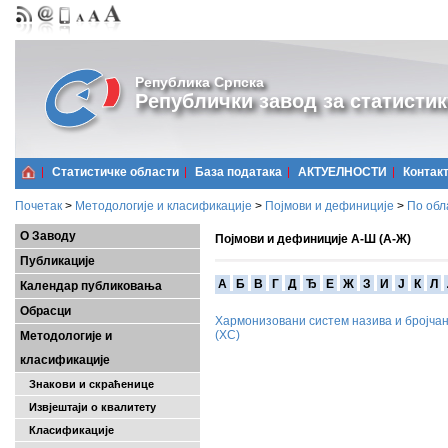
Република Српска
Републички завод за статистик
Статистичке области
Базa података
АКТУЕЛНОСТИ
Контак
Почетак
>
Методологије и класификације
>
Појмови и дефиниције
>
По обл
О Заводу
Појмови и дефиниције А-Ш (А-Ж)
Публикације
A
Б
В
Г
Д
Ђ
Е
Ж
З
И
Ј
К
Л
Календар публиковања
Обрасци
Хармонизовани систем назива и бројчан
(ХС)
Методологије и
класификације
Знакови и скраћенице
Извјештаји о квалитету
Класификације