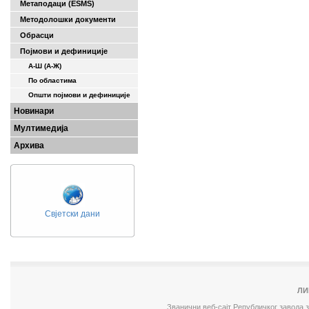
Метаподаци (ESMS)
Методолошки документи
Обрасци
Појмови и дефиниције
А-Ш (A-Ж)
По областима
Општи појмови и дефиниције
Новинари
Мултимедија
Архива
Свјетски дани
ЛИ
Званични веб-сајт Републичког завода 