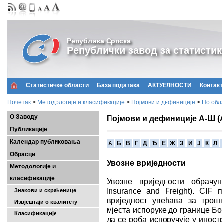
Република Српска
Републички завод за статистик
Статистичке области
Базa података
АКТУЕЛНОСТИ
Контак
Почетак
>
Методологије и класификације
>
Појмови и дефиниције
>
По обл
О Заводу
Појмови и дефиниције А-Ш (
Публикације
Календар публиковања
A
Б
В
Г
Д
Ђ
Е
Ж
З
И
Ј
К
Л
Обрасци
Увозне вриједности
Методологије и
класификације
Увозне вриједности обрачу
Insurance and Freight). CIF
Знакови и скраћенице
вриједност увећава за трош
Извјештаји о квалитету
мјеста испоруке до границе Бо
Класификације
да се роба испоручује у иност