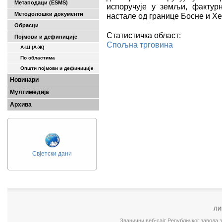
Метаподаци (ESMS)
испоручује у земљи, фактур
Методолошки документи
настале од границе Босне и Хе
Обрасци
Статистичка област:
Појмови и дефиниције
Спољна трговина
А-Ш (A-Ж)
По областима
Општи појмови и дефиниције
Новинари
Мултимедија
Архива
Свјетски дани
ЛИ
Званични веб-сајт Републичког завода 