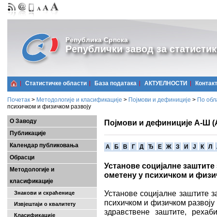
Република Српска
Републички завод за статистик
Статистичке области
Базa података
АКТУЕЛНОСТИ
Контак
Почетак
>
Методологије и класификације
>
Појмови и дефиниције
>
По обл
психичком и физичком развоју
О Заводу
Појмови и дефиниције А-Ш (
Публикације
Календар публиковања
A
Б
В
Г
Д
Ђ
Е
Ж
З
И
Ј
К
Л
Обрасци
Установе социјалне заштите
Методологије и
ометену у психичком и физи
класификације
Установе социјалне заштите з
Знакови и скраћенице
психичком и физичком развоју 
Извјештаји о квалитету
здравствене заштите, рехаб
Класификације