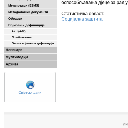
оспособљавања дјеце за рад у
Метаподаци (ESMS)
Методолошки документи
Статистичка област:
Социјална заштита
Обрасци
Појмови и дефиниције
А-Ш (A-Ж)
По областима
Општи појмови и дефиниције
Новинари
Мултимедија
Архива
Свјетски дани
ЛИ