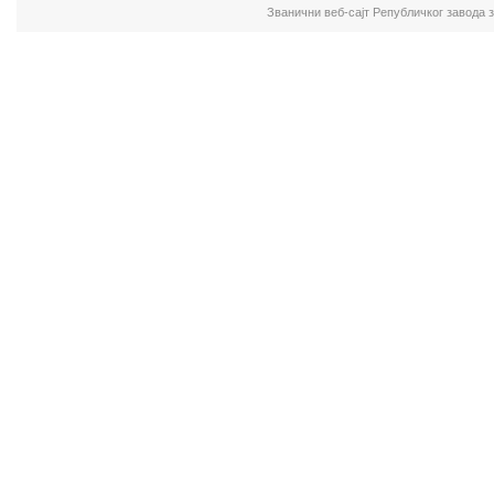
Званични веб-сајт Републичког завода 