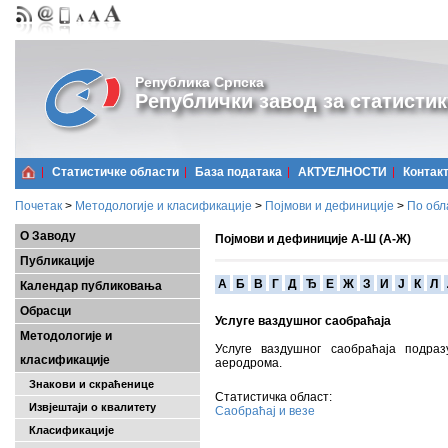
Република Српска
Републички завод за статистик
Статистичке области
Базa података
АКТУЕЛНОСТИ
Контак
Почетак
>
Методологије и класификације
>
Појмови и дефиниције
>
По обл
О Заводу
Појмови и дефиниције А-Ш (А-Ж)
Публикације
A
Б
В
Г
Д
Ђ
Е
Ж
З
И
Ј
К
Л
Календар публиковања
Обрасци
Услуге ваздушног саобраћаја
Методологије и
Услуге ваздушног саобраћаја подраз
класификације
аеродрома.
Знакови и скраћенице
Статистичка област:
Извјештаји о квалитету
Саобраћај и везе
Класификације