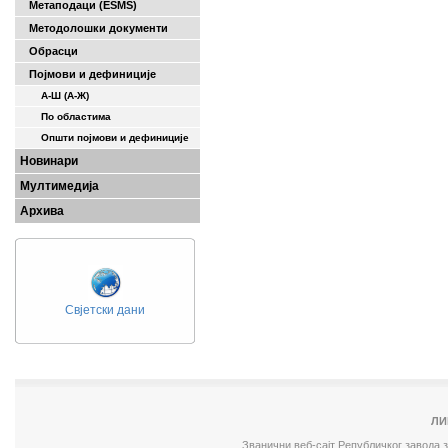
Метаподаци (ESMS)
Методолошки документи
Обрасци
Појмови и дефиниције
А-Ш (A-Ж)
По областима
Општи појмови и дефиниције
Новинари
Мултимедија
Архива
Свјетски дани
ЛИ
Званични веб-сајт Републичког завода 