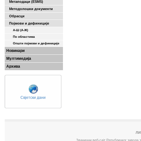
Метаподаци (ESMS)
Методолошки документи
Обрасци
Појмови и дефиниције
А-Ш (A-Ж)
По областима
Општи појмови и дефиниције
Новинари
Мултимедија
Архива
Свјетски дани
ЛИ
Званични веб-сајт Републичког завода 