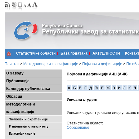
Република Српска
Републички завод за статистик
Статистичке области
Базa података
АКТУЕЛНОСТИ
Контак
Почетак
>
Методологије и класификације
>
Појмови и дефиниције
>
По обл
О Заводу
Појмови и дефиниције А-Ш (А-Ж)
Публикације
A
Б
В
Г
Д
Ђ
Е
Ж
З
И
Ј
К
Л
Календар публиковања
Обрасци
Уписани студент
Методологије и
класификације
Уписани студент је свако лице уписано 
Знакови и скраћенице
Статистичка област:
Извјештаји о квалитету
Образовање
Класификације