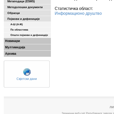
Метаподаци (ESMS)
Методолошки документи
Статистичка област:
Информационо друштво
Обрасци
Појмови и дефиниције
А-Ш (A-Ж)
По областима
Општи појмови и дефиниције
Новинари
Мултимедија
Архива
Свјетски дани
ЛИ
Званични веб-сајт Републичког завода 