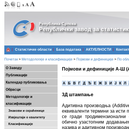
Република Српска
Републички завод за статистик
Статистичке области
Базa података
АКТУЕЛНОСТИ
Контак
Почетак
>
Методологије и класификације
>
Појмови и дефиниције
>
По обл
О Заводу
Појмови и дефиниције А-Ш (
Публикације
Календар публиковања
A
Б
В
Г
Д
Ђ
Е
Ж
З
И
Ј
К
Л
Обрасци
3Д штампање
Методологије и
класификације
Адитивна производња (Additiv
еквиваленти термини за исти 
Знакови и скраћенице
се гради тродимензионални о
Извјештаји о квалитету
обично узастопним додавањем 
Класификације
назива и адитивном производ