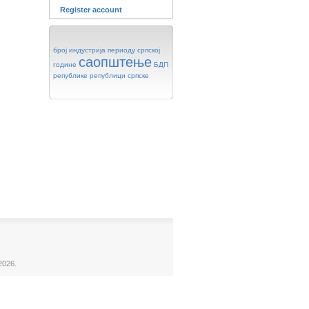
Register account
број
индустрија
периоду
српској
саопштење
године
БДП
републике
републици
српске
2026.