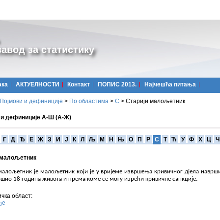
авод за статистику
ака
АКТУЕЛНОСТИ
Контакт
ПОПИС 2013.
Најчешћa питања
Појмови и дефиниције
>
По областима
>
С
>
Старији малољетник
 и дефиниције А-Ш (А-Ж)
Г
Д
Ђ
Е
Ж
З
И
Ј
К
Л
Љ
М
Н
Њ
О
П
Р
С
Т
Ћ
У
Ф
Х
Ц
Ч
 малољетник
малољетник је малољетник који је у вријеме извршења кривичног дјела наврши
ршио 18 година живота и према коме се могу изрећи кривичне санкције.
чка област:
ђе