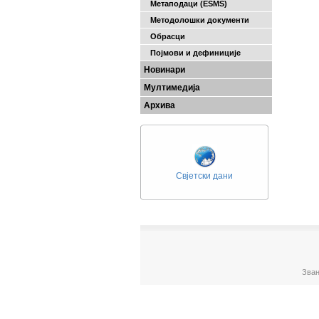
Метаподаци (ESMS)
Методолошки документи
Обрасци
Појмови и дефиниције
Новинари
Мултимедија
Архива
Свјетски дани
Зван