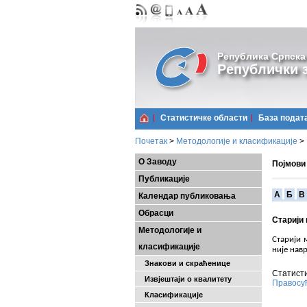
Република Српска
Републички з
Статистичке области
Базa подат
Почетак
>
Методологије и класификације
>
О Заводу
Појмови
Публикације
A
Б
В
Календар публиковања
Обрасци
Старији
Методологије и
Старији 
класификације
није нав
Знакови и скраћенице
Статисти
Извјештаји о квалитету
Правосу
Класификације