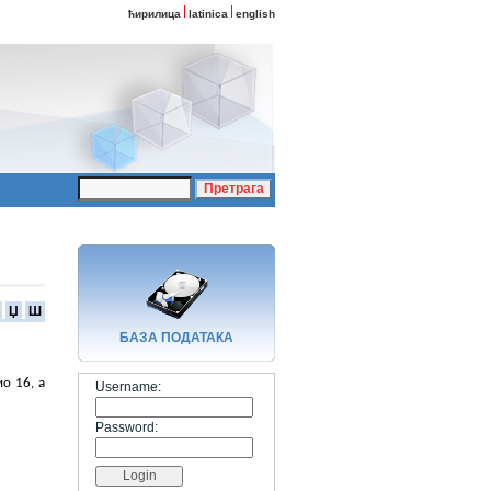
ћирилица
latinica
english
Џ
Ш
БАЗA ПОДАТАКА
о 16, а
Username:
Password: