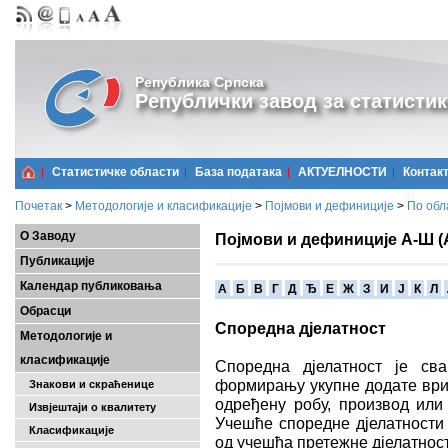
Република Српска
Републички завод за статистик
Статистичке области
Базa података
АКТУЕЛНОСТИ
Контак
Почетак
>
Методологије и класификације
>
Појмови и дефиниције
>
По обл
О Заводу
Појмови и дефиниције А-Ш (
Публикације
Календар публиковања
A
Б
В
Г
Д
Ђ
Е
Ж
З
И
Ј
К
Л
Обрасци
Споредна дјелатност
Методологије и
класификације
Споредна дјелатност је сва
формирању укупне додате вриј
Знакови и скраћенице
одређену робу, производ или 
Извјештаји о квалитету
Учешће споредне дјелатности
Класификације
од учешћа претежне дјелатнос