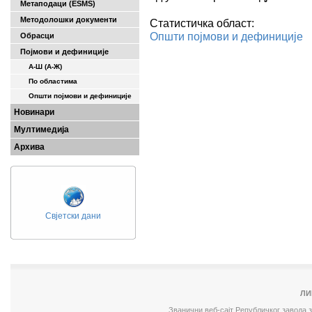
Метаподаци (ESMS)
Методолошки документи
Статистичка област:
Општи појмови и дефиниције
Обрасци
Појмови и дефиниције
А-Ш (A-Ж)
По областима
Општи појмови и дефиниције
Новинари
Мултимедија
Архива
Свјетски дани
ЛИ
Званични веб-сајт Републичког завода 