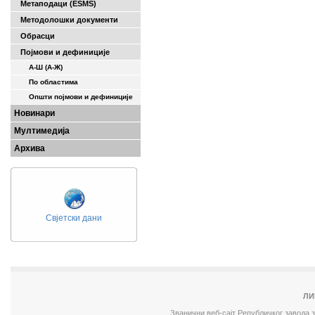
Метаподаци (ESMS)
Методолошки документи
Обрасци
Појмови и дефиниције
А-Ш (A-Ж)
По областима
Општи појмови и дефиниције
Новинари
Мултимедија
Архива
Свјетски дани
ЛИ
Званични веб-сајт Републичког завода 