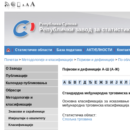
Република Српска
Републички завод за статистик
Статистичке области
Базa података
АКТУЕЛНОСТИ
Контак
Почетак
>
Методологије и класификације
>
Појмови и дефиниције
>
По обл
О Заводу
Појмови и дефиниције А-Ш (А-Ж)
Публикације
A
Б
В
Г
Д
Ђ
Е
Ж
З
И
Ј
К
Л
Календар публиковања
Обрасци
Стандардна међународна трговинска к
Методологије и
Основна класификација за исказивање
класификације
међународна трговинска класификација 
Знакови и скраћенице
Статистичка област:
Извјештаји о квалитету
Спољна трговина
Класификације