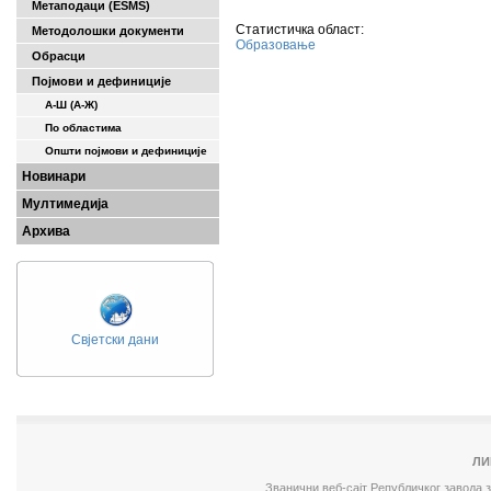
Метаподаци (ESMS)
Статистичка област:
Методолошки документи
Образовање
Обрасци
Појмови и дефиниције
А-Ш (A-Ж)
По областима
Општи појмови и дефиниције
Новинари
Мултимедија
Архива
Свјетски дани
ЛИ
Званични веб-сајт Републичког завода 