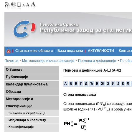
Република Српска
Републички завод за статистик
Статистичке области
Базa података
АКТУЕЛНОСТИ
Контак
Почетак
>
Методологије и класификације
>
Појмови и дефиниције
>
По обл
О Заводу
Појмови и дефиниције А-Ш (А-Ж)
Публикације
A
Б
В
Г
Д
Ђ
Е
Ж
З
И
Ј
К
Л
Календар публиковања
Обрасци
Стопа понављања
Методологије и
t
Стопа понављања (PN
) се исказује ка
n
класификације
t+1
школске године t+1 (PО
) и броја уче
n
Знакови и скраћенице
Извјештаји о квалитету
Класификације