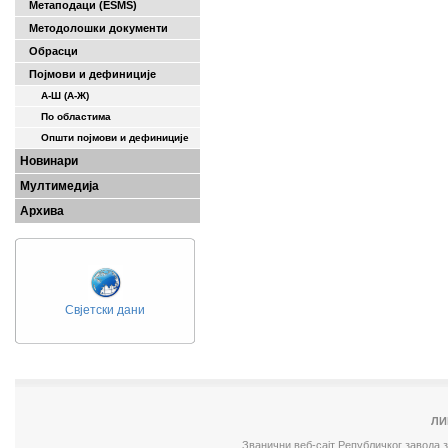
Метаподаци (ESMS)
Методолошки документи
Обрасци
Појмови и дефиниције
А-Ш (A-Ж)
По областима
Општи појмови и дефиниције
Новинари
Мултимедија
Архива
Свјетски дани
ЛИ
Званични веб-сајт Републичког завода 