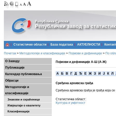
Република Српска
Републички завод за статистик
Статистичке области
Базa података
АКТУЕЛНОСТИ
Контак
Почетак
>
Методологије и класификације
>
Појмови и дефиниције
>
По обл
О Заводу
Појмови и дефиниције А-Ш (А-Ж)
Публикације
A
Б
В
Г
Д
Ђ
Е
Ж
З
И
Ј
К
Л
Календар публиковања
Обрасци
Сређена архивска грађа
Методологије и
Сређена архивска грађа је грађа која се
класификације
Статистичка област:
Знакови и скраћенице
Култура и умјетност
Извјештаји о квалитету
Класификације