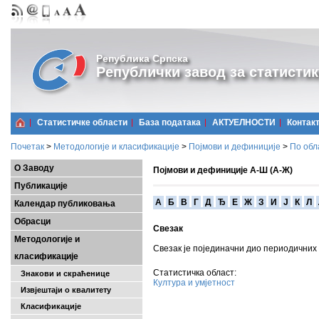
Република Српска
Републички завод за статистик
Статистичке области
Базa података
АКТУЕЛНОСТИ
Контак
Почетак
>
Методологије и класификације
>
Појмови и дефиниције
>
По обл
О Заводу
Појмови и дефиниције А-Ш (А-Ж)
Публикације
A
Б
В
Г
Д
Ђ
Е
Ж
З
И
Ј
К
Л
Календар публиковања
Обрасци
Свезак
Методологије и
Свезак је појединачни дио периодичних
класификације
Статистичка област:
Знакови и скраћенице
Култура и умјетност
Извјештаји о квалитету
Класификације