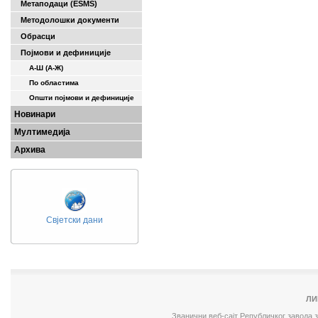
Метаподаци (ESMS)
Методолошки документи
Обрасци
Појмови и дефиниције
А-Ш (A-Ж)
По областима
Општи појмови и дефиниције
Новинари
Мултимедија
Архива
Свјетски дани
ЛИ
Званични веб-сајт Републичког завода 