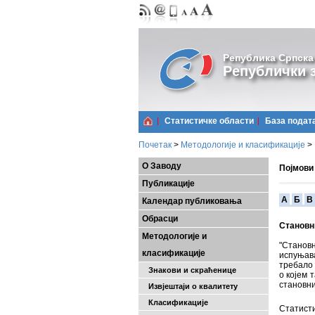
Република Српска
Републички з
Статистичке области
Базa подат
Почетак
>
Методологије и класификације
>
О Заводу
Појмови
Публикације
A
Б
В
Календар публиковања
Обрасци
Становн
Методологије и
"Станов
класификације
испуњав
требало 
Знакови и скраћенице
о којем 
становн
Извјештаји о квалитету
Класификације
Статисти