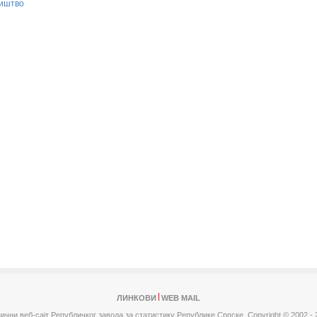
иштво
ЛИНКОВИ
WEB MAIL
ични веб-сајт Републичког завода за статистику Републике Српске,
Copyright © 2002 - 