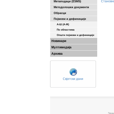
Становн
Метаподаци (ESMS)
Методолошки документи
Обрасци
Појмови и дефиниције
А-Ш (A-Ж)
По областима
Општи појмови и дефиниције
Новинари
Мултимедија
Архива
Свјетски дани
Зван