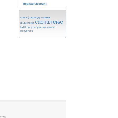
Register account
српској
периоду
године
саопштење
индустрија
БДП
број
републици
српске
републике
2026.