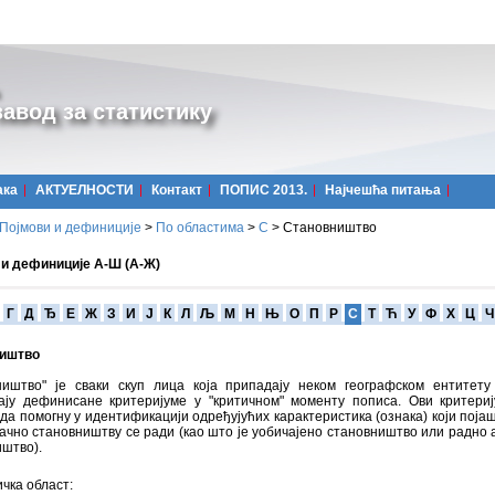
авод за статистику
ака
АКТУЕЛНОСТИ
Контакт
ПОПИС 2013.
Најчешћa питања
Појмови и дефиниције
>
По областима
>
С
>
Становништво
 и дефиниције А-Ш (А-Ж)
Г
Д
Ђ
Е
Ж
З
И
Ј
К
Л
Љ
М
Н
Њ
О
П
Р
С
Т
Ћ
У
Ф
Х
Ц
Ч
иштво
ништво" је сваки скуп лица која припадају неком географском ентитету
ају дефинисане критеријуме у "критичном" моменту пописа. Ови критери
да помогну у идентификацији одређујућих карактеристика (ознака) који поја
тачно становништву се ради (као што је уобичајено становништво или радно 
иштво).
чка област: