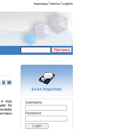
ћирилица
latinica
english
Џ
Ш
БАЗA ПОДАТАКА
 и која
Username:
јуми би
шњавају
Password:
активно