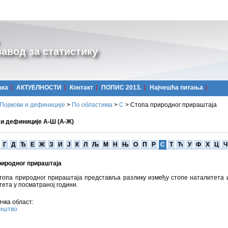
авод за статистику
ака
АКТУЕЛНОСТИ
Контакт
ПОПИС 2013.
Најчешћa питања
Појмови и дефиниције
>
По областима
>
С
>
Стопа природног прираштаја
 и дефиниције А-Ш (А-Ж)
Г
Д
Ђ
Е
Ж
З
И
Ј
К
Л
Љ
М
Н
Њ
О
П
Р
С
Т
Ћ
У
Ф
Х
Ц
Ч
риродног прираштаја
топа природног прираштаја представља разлику између стопе наталитета 
ета у посматраној години.
чка област:
иштво