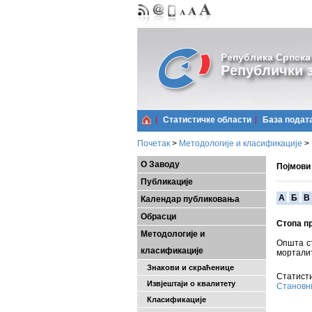
Република Српска
Републички з
Статистичке области
Базa подат
Почетак
>
Методологије и класификације
>
О Заводу
Појмови
Публикације
A
Б
В
Календар публиковања
Обрасци
Стопа п
Методологије и
Општа с
класификације
морталит
Знакови и скраћенице
Статисти
Извјештаји о квалитету
Становн
Класификације