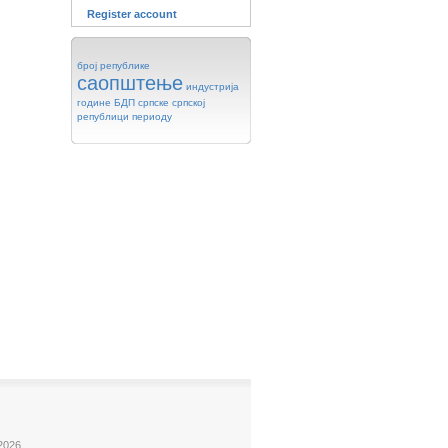
Register account
број
републике
саопштење
индустрија
године
БДП
српске
српској
републици
периоду
2026.