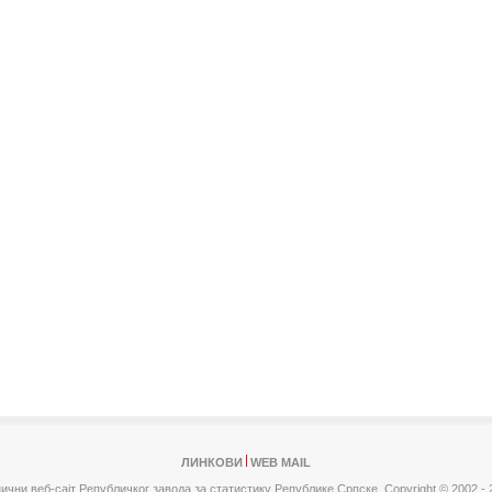
ЛИНКОВИ
WEB MAIL
ични веб-сајт Републичког завода за статистику Републике Српске,
Copyright © 2002 - 