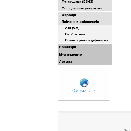
Метаподаци (ESMS)
Методолошки документи
Обрасци
Појмови и дефиниције
А-Ш (A-Ж)
По областима
Општи појмови и дефиниције
Новинари
Мултимедија
Архива
Свјетски дани
Зван