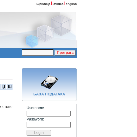
ћирилица
latinica
english
Џ
Ш
БАЗA ПОДАТАКА
и стопе
Username:
Password: