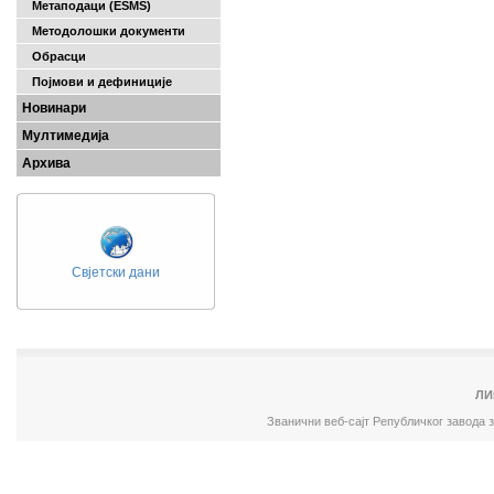
Метаподаци (ESMS)
Методолошки документи
Обрасци
Појмови и дефиниције
Новинари
Мултимедија
Архива
Свјетски дани
ЛИ
Званични веб-сајт Републичког завода 