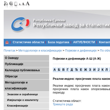
Република Српска
Републички завод за статистик
Статистичке области
Базa података
АКТУЕЛНОСТИ
Контак
Почетак
>
Методологије и класификације
>
Појмови и дефиниције
>
По обл
О Заводу
Појмови и дефиниције А-Ш (А-Ж)
Публикације
A
Б
В
Г
Д
Ђ
Е
Ж
З
И
Ј
К
Л
Календар публиковања
Обрасци
Реални индекс просјечних плата нако
Методологије и
Реални индекс просјечних плата нако
класификације
просјечних плата након опорезивања
периоду.
Знакови и скраћенице
Извјештаји о квалитету
Статистичка област:
Тржиште рада
Класификације