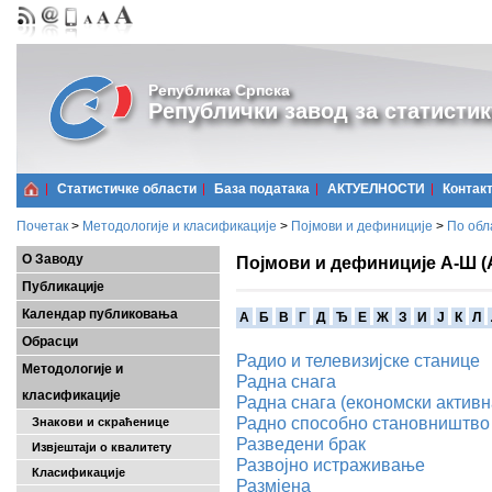
Република Српска
Републички завод за статистик
Статистичке области
Базa података
АКТУЕЛНОСТИ
Контак
Почетак
>
Методологије и класификације
>
Појмови и дефиниције
>
По обл
О Заводу
Појмови и дефиниције А-Ш (
Публикације
Календар публиковања
A
Б
В
Г
Д
Ђ
Е
Ж
З
И
Ј
К
Л
Обрасци
Радио и телевизијске станице
Методологије и
Радна снага
класификације
Радна снага (економски активн
Радно способно становништво
Знакови и скраћенице
Разведени брак
Извјештаји о квалитету
Развојно истраживање
Класификације
Размјена