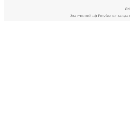
ЛИ
Званични веб-сајт Републичког завода 