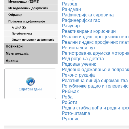
Метаподаци (ESMS)
Разред
Методолошки документи
Рандман
Рафинеријска сировина
Обрасци
Рафинеријски гас
Појмови и дефиниције
Рачунар
А-Ш (A-Ж)
Реактивирани корисници
По областима
Реални индекс просјечних нето
Општи појмови и дефиниције
Реални индекс просјечних пла
Новинари
Регионални пут
Регистрована друмска моторна
Мултимедија
Ред рођења дјетета
Архива
Редован ученик
Редовно одржавање и поправ
Реконструкција
Релативна линија сиромаштва
Републичке радио и телевизијс
Свјетски дани
Рибњак
Роба
Роботи
Родна стабла воћа и родни трс
Рото-штампа
Рукопис