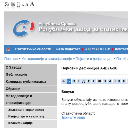
Република Српска
Републички завод за статистик
Статистичке области
Базa података
АКТУЕЛНОСТИ
Контак
Почетак
>
Методологије и класификације
>
Појмови и дефиниције
>
По обл
О Заводу
Појмови и дефиниције А-Ш (А-Ж)
Публикације
A
Б
В
Г
Д
Ђ
Е
Ж
З
И
Ј
К
Л
Календар публиковања
Обрасци
Бонуси
Методологије и
Бонуси обухватају исплате извршене н
класификације
плату, регрес, јубиларне награде, отпр
Знакови и скраћенице
Статистичка област:
Извјештаји о квалитету
Тржиште рада
Класификације