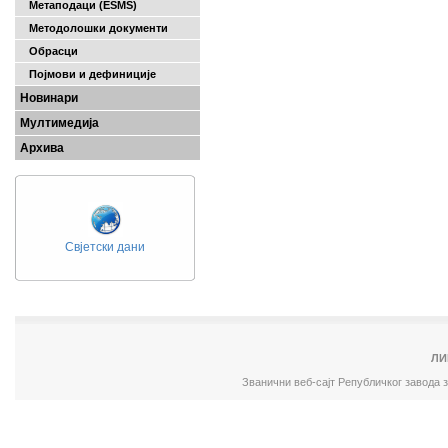
Метаподаци (ESMS)
Методолошки документи
Обрасци
Појмови и дефиниције
Новинари
Мултимедија
Архива
Свјетски дани
ЛИ
Званични веб-сајт Републичког завода 