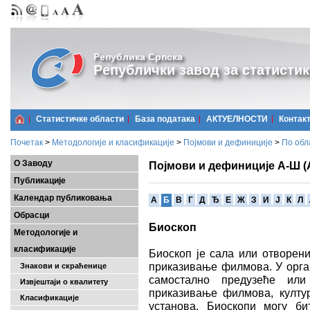
Република Српска
Републички завод за статистик
Статистичке области
Базa података
АКТУЕЛНОСТИ
Контак
Почетак
>
Методологије и класификације
>
Појмови и дефиниције
>
По обл
О Заводу
Појмови и дефиниције А-Ш (
Публикације
Календар публиковања
A
Б
В
Г
Д
Ђ
Е
Ж
З
И
Ј
К
Л
Обрасци
Биоскоп
Методологије и
класификације
Биоскоп је сала или отворен
приказивање филмова. У орга
Знакови и скраћенице
самостално предузеће или
Извјештаји о квалитету
приказивање филмова, култур
Класификације
установа. Биоскопи могу би