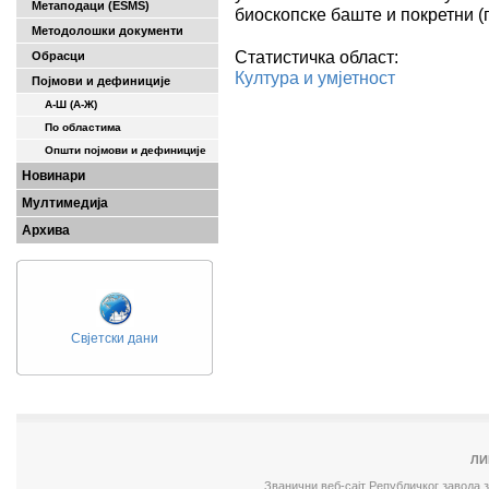
Метаподаци (ESMS)
биоскопске баште и покретни (п
Методолошки документи
Статистичка област:
Обрасци
Култура и умјетност
Појмови и дефиниције
А-Ш (A-Ж)
По областима
Општи појмови и дефиниције
Новинари
Мултимедија
Архива
Свјетски дани
ЛИ
Званични веб-сајт Републичког завода 