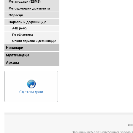
Метаподаци (ESMS)
Методолошки документи
Обрасци
Појмови и дефиниције
А-Ш (A-Ж)
По областима
Општи појмови и дефиниције
Новинари
Мултимедија
Архива
Свјетски дани
ЛИ
Званични веб-сајт Републичког завода 