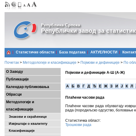
Република Српска
Републички завод за статистик
Статистичке области
Базa података
АКТУЕЛНОСТИ
Контак
Почетак
>
Методологије и класификације
>
Појмови и дефиниције
>
По обл
О Заводу
Појмови и дефиниције А-Ш (А-Ж)
Публикације
A
Б
В
Г
Д
Ђ
Е
Ж
З
И
Ј
К
Л
Календар публиковања
Обрасци
Плаћени часови рада
Методологије и
Плаћени часови рада обухватају извр
класификације
рада (породиљско одсуство, боловање ко
Знакови и скраћенице
Статистичка област:
Извјештаји о квалитету
Трошкови рада
Класификације