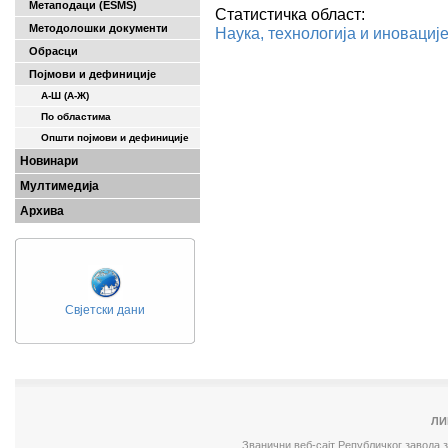
Метаподаци (ESMS)
Статистичка област:
Методолошки документи
Наука, технологија и иновациј
Обрасци
Појмови и дефиниције
А-Ш (A-Ж)
По областима
Општи појмови и дефиниције
Новинари
Мултимедија
Архива
Свјетски дани
ЛИ
Званични веб-сајт Републичког завода 