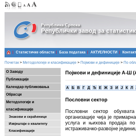
Република Српска
Републички завод за статистик
Статистичке области
Базa података
АКТУЕЛНОСТИ
Контак
Почетак
>
Методологије и класификације
>
Појмови и дефиниције
>
По обл
О Заводу
Појмови и дефиниције А-Ш (
Публикације
Календар публиковања
A
Б
В
Г
Д
Ђ
Е
Ж
З
И
Ј
К
Л
Обрасци
Пословни сектор
Методологије и
класификације
Пословни сектор обухвата
организације чија је примарн
Знакови и скраћенице
услуга и њихова продаја по
Извјештаји о квалитету
истраживачко-развојне јединиц
Класификације