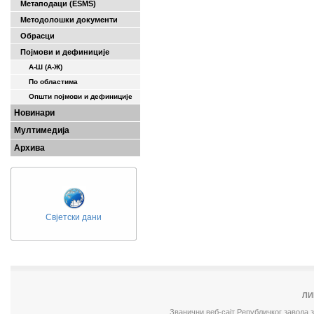
Метаподаци (ESMS)
Методолошки документи
Обрасци
Појмови и дефиниције
А-Ш (A-Ж)
По областима
Општи појмови и дефиниције
Новинари
Мултимедија
Архива
Свјетски дани
ЛИ
Званични веб-сајт Републичког завода 