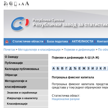
Република Српска
Републички завод за статистик
Статистичке области
Базa података
АКТУЕЛНОСТИ
Контак
Почетак
>
Методологије и класификације
>
Појмови и дефиниције
>
По обл
О Заводу
Појмови и дефиниције А-Ш (А-Ж)
Публикације
A
Б
В
Г
Д
Ђ
Е
Ж
З
И
Ј
К
Л
Календар публиковања
Обрасци
Потрошња фиксног капитала
Методологије и
Потрошња фиксног капитала представ
класификације
средстава у току једног обрачунског пе
Знакови и скраћенице
Статистичка област:
Извјештаји о квалитету
Национални рачуни
Класификације