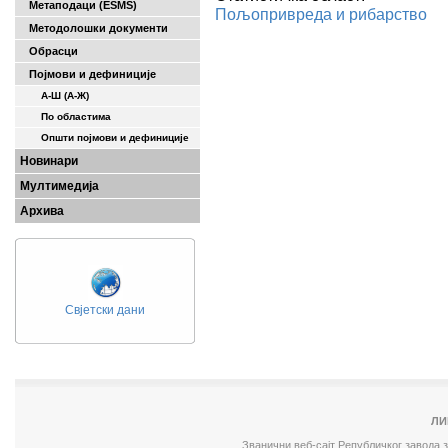
Метаподаци (ESMS)
Пољопривреда и рибарство
Методолошки документи
Обрасци
Појмови и дефиниције
А-Ш (A-Ж)
По областима
Општи појмови и дефиниције
Новинари
Мултимедија
Архива
Свјетски дани
ЛИ
Званични веб-сајт Републичког завода 