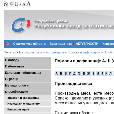
Република Српска
Републички завод за статистик
Статистичке области
Базa података
АКТУЕЛНОСТИ
Контак
Почетак
>
Методологије и класификације
>
Појмови и дефиниције
>
По обл
О Заводу
Појмови и дефиниције А-Ш (
Публикације
Календар публиковања
A
Б
В
Г
Д
Ђ
Е
Ж
З
И
Ј
К
Л
Обрасци
Производња меса
Методологије и
класификације
Производња меса јесте месо
Српској, домаћих и увозних (
Знакови и скраћенице
месо из клања у кланицама + 
Извјештаји о квалитету
Класификације
Статистичка област: