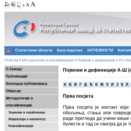
Република Српска
Републички завод за статистик
Статистичке области
Базa података
АКТУЕЛНОСТИ
Контак
Почетак
>
Методологије и класификације
>
Појмови и дефиниције
>
По обл
О Заводу
Појмови и дефиниције А-Ш (
Публикације
Календар публиковања
A
Б
В
Г
Д
Ђ
Е
Ж
З
И
Ј
К
Л
Обрасци
Прва посјета
Методологије и
класификације
Прва посјета је контакт кој
обољења, стања или повреде.
Знакови и скраћенице
ради прегледа да учини више п
Извјештаји о квалитету
болести и тад се сматра да је 
Класификације