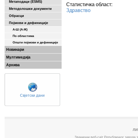
Метаподаци (ESMS)
Статистичка област:
Методолошки документи
Здравство
Обрасци
Појмови и дефиниције
А-Ш (A-Ж)
По областима
Општи појмови и дефиниције
Новинари
Мултимедија
Архива
Свјетски дани
ЛИ
Званични веб-сајт Републичког завода 