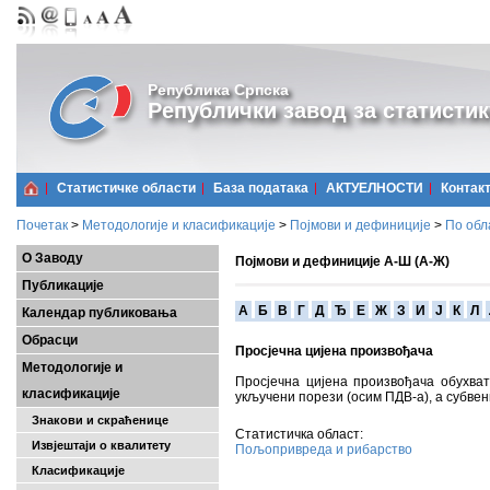
Република Српска
Републички завод за статистик
Статистичке области
Базa података
АКТУЕЛНОСТИ
Контак
Почетак
>
Методологије и класификације
>
Појмови и дефиниције
>
По обл
О Заводу
Појмови и дефиниције А-Ш (А-Ж)
Публикације
A
Б
В
Г
Д
Ђ
Е
Ж
З
И
Ј
К
Л
Календар публиковања
Обрасци
Просјечна цијена произвођача
Методологије и
Просјечна цијена произвођача обухвата
класификације
укључени порези (осим ПДВ-а), а субвен
Знакови и скраћенице
Статистичка област:
Извјештаји о квалитету
Пољопривреда и рибарство
Класификације