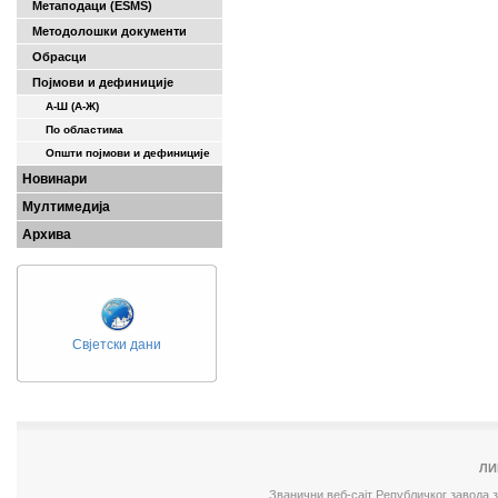
Метаподаци (ESMS)
Методолошки документи
Обрасци
Појмови и дефиниције
А-Ш (A-Ж)
По областима
Општи појмови и дефиниције
Новинари
Мултимедија
Архива
Свјетски дани
ЛИ
Званични веб-сајт Републичког завода 