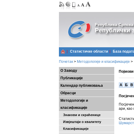
Република Српска
Републички з
Статистичке области
Базa подат
Почетак
>
Методологије и класификације
>
О Заводу
Појмови
Публикације
A
Б
В
Календар публиковања
Обрасци
Посјече
Методологије и
Посјечен
класификације
ари, као
Знакови и скраћенице
Статисти
Извјештаји о квалитету
Шумарст
Класификације