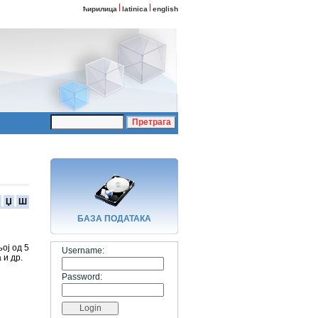
ћирилица
latinica
english
Џ
Ш
БАЗA ПОДАТАКА
ој од 5
Username:
 и др.
Password: