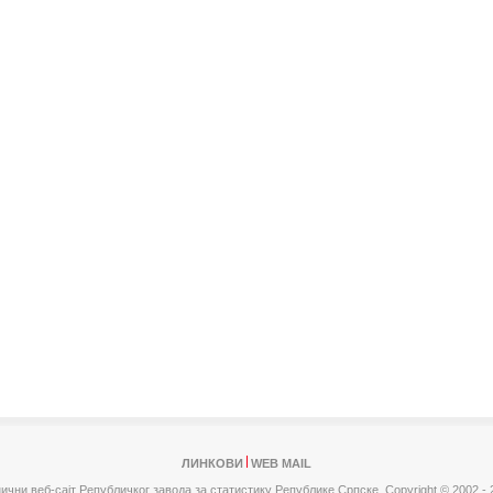
ЛИНКОВИ
WEB MAIL
ични веб-сајт Републичког завода за статистику Републике Српске,
Copyright © 2002 - 