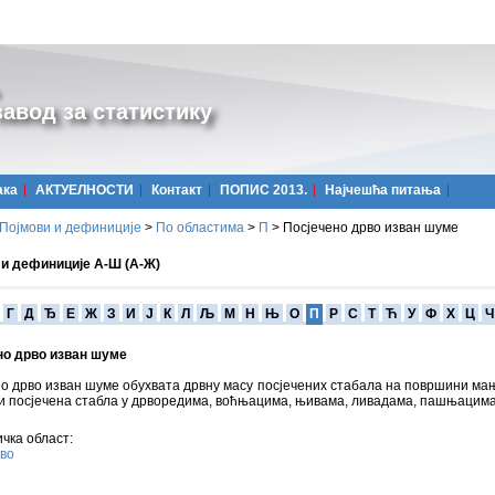
авод за статистику
ака
АКТУЕЛНОСТИ
Контакт
ПОПИС 2013.
Најчешћa питања
Појмови и дефиниције
>
По областима
>
П
>
Посјечено дрво изван шуме
 и дефиниције А-Ш (А-Ж)
Г
Д
Ђ
Е
Ж
З
И
Ј
К
Л
Љ
М
Н
Њ
О
П
Р
С
Т
Ћ
У
Ф
Х
Ц
Ч
но дрво изван шуме
о дрво изван шуме обухвата дрвну масу посјечених стабала на површини мањ
 и посјечена стабла у дрворедима, воћњацима, њивама, ливадама, пашњацима
чка област:
во