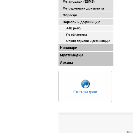
Метаподаци (ESMS)
Методолошки документи
Обрасци
Појмови и дефиниције
А-Ш (A-Ж)
По областима
Општи појмови и дефиниције
Новинари
Мултимедија
Архива
Свјетски дани
Зван