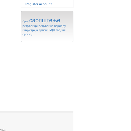
Register account
саопштење
број
републици
републике
периоду
индустрија
српске
БДП
године
српској
2026.