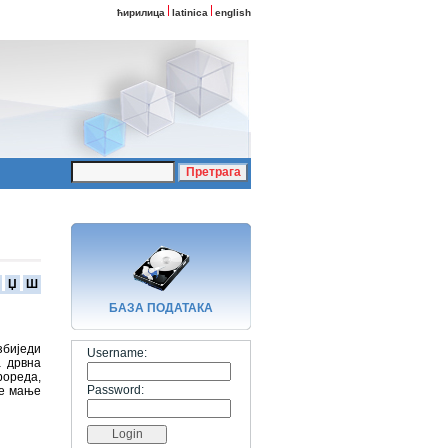
ћирилица
latinica
english
Џ
Ш
БАЗA ПОДАТАКА
збиједи
Username:
а дрвна
рореда,
Password:
де мање