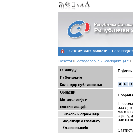
Република Српска
Републички з
Статистичке области
Базa подат
Почетак
>
Методологије и класификације
>
О Заводу
Појмови
Публикације
A
Б
В
Календар публиковања
Обрасци
Проред
Методологије и
Прореда 
класификације
развој к
маса и н
Знакови и скраћенице
који су,
или више
Извјештаји о квалитету
Класификације
Статисти