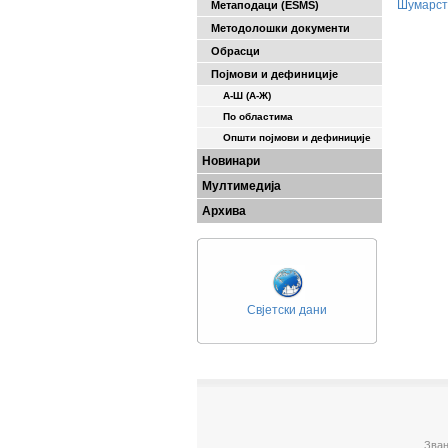
Шумарст
Метаподаци (ESMS)
Методолошки документи
Обрасци
Појмови и дефиниције
А-Ш (A-Ж)
По областима
Општи појмови и дефиниције
Новинари
Мултимедија
Архива
Свјетски дани
Зван