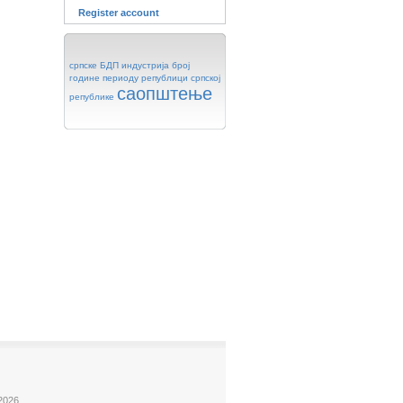
Register account
српске
БДП
индустрија
број
године
периоду
републици
српској
саопштење
републике
2026.