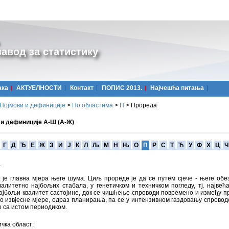
авод за статистику
ака
АКТУЕЛНОСТИ
Контакт
ПОПИС 2013.
Најчешћa питања
Појмови и дефиниције
>
По областима
>
П
>
Прореда
 и дефиниције А-Ш (А-Ж)
Г
Д
Ђ
Е
Ж
З
И
Ј
К
Л
Љ
М
Н
Њ
О
П
Р
С
Т
Ћ
У
Ф
Х
Ц
Ч
а
је главна мјера његе шума. Циљ прореде је да се путем сјече - његе обе
валитетно најбољих стабала, у генетичком и техничком погледу, тј. највећ
ајбољи квалитет састојине, док се чишћење спроводи повремено и између п
 до извјесне мјере, одраз планирања, па се у интензивном газдовању спрово
 са истом периодиком.
чка област: