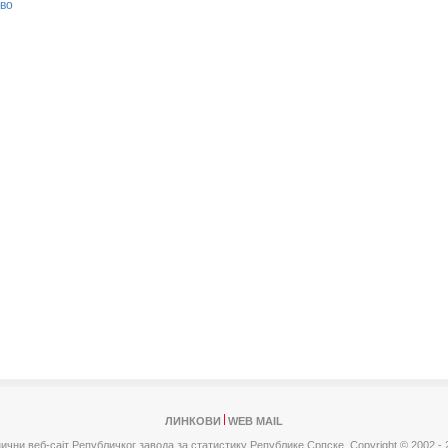
во
ЛИНКОВИ
WEB MAIL
ични веб-сајт Републичког завода за статистику Републике Српске,
Copyright © 2002 - 