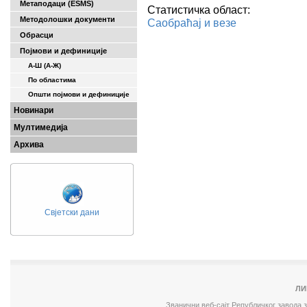
Метаподаци (ESMS)
Статистичка област:
Методолошки документи
Саобраћај и везе
Обрасци
Појмови и дефиниције
А-Ш (A-Ж)
По областима
Општи појмови и дефиниције
Новинари
Мултимедија
Архива
Свјетски дани
ЛИ
Званични веб-сајт Републичког завода 