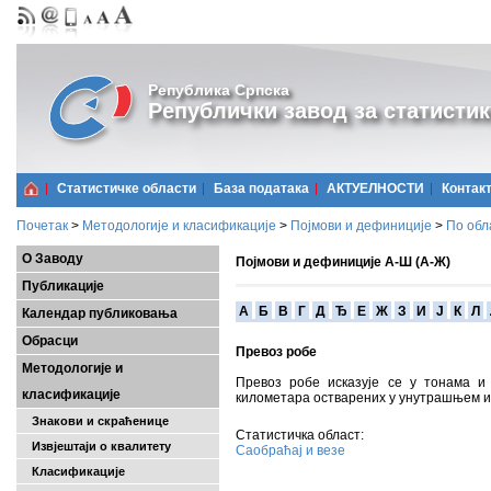
Република Српска
Републички завод за статистик
Статистичке области
Базa података
АКТУЕЛНОСТИ
Контак
Почетак
>
Методологије и класификације
>
Појмови и дефиниције
>
По обл
О Заводу
Појмови и дефиниције А-Ш (А-Ж)
Публикације
A
Б
В
Г
Д
Ђ
Е
Ж
З
И
Ј
К
Л
Календар публиковања
Обрасци
Превоз робе
Методологије и
Превоз робе исказује се у тонама и
класификације
километара остварених у унутрашњем и
Знакови и скраћенице
Статистичка област:
Извјештаји о квалитету
Саобраћај и везе
Класификације