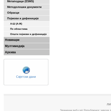
Метаподаци (ESMS)
Методолошки документи
Обрасци
Појмови и дефиниције
А-Ш (A-Ж)
По областима
Општи појмови и дефиниције
Новинари
Мултимедија
Архива
Свјетски дани
ЛИ
Званични веб-сајт Републичког завода 