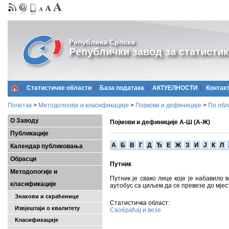
Република Српска
Републички завод за статистик
Статистичке области
Базa података
АКТУЕЛНОСТИ
Контак
Почетак
>
Методологије и класификације
>
Појмови и дефиниције
>
По обл
О Заводу
Појмови и дефиниције А-Ш (А-Ж)
Публикације
A
Б
В
Г
Д
Ђ
Е
Ж
З
И
Ј
К
Л
Календар публиковања
Обрасци
Путник
Методологије и
Путник је свако лице које је набавило 
класификације
аутобус са циљем да се превезе до мје
Знакови и скраћенице
Статистичка област:
Извјештаји о квалитету
Саобраћај и везе
Класификације