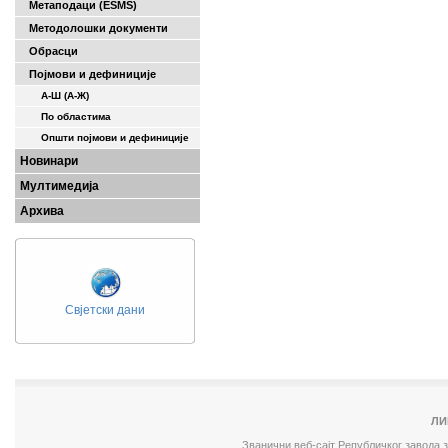
Метаподаци (ESMS)
Методолошки документи
Обрасци
Појмови и дефиниције
А-Ш (A-Ж)
По областима
Општи појмови и дефиниције
Новинари
Мултимедија
Архива
Свјетски дани
ЛИ
Званични веб-сајт Републичког завода 