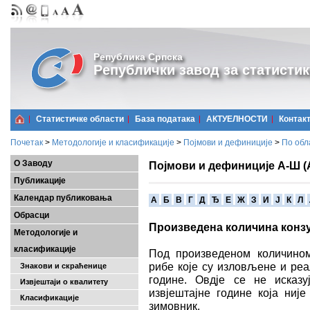
Република Српска
Републички завод за статистик
Статистичке области
Базa података
АКТУЕЛНОСТИ
Контак
Почетак
>
Методологије и класификације
>
Појмови и дефиниције
>
По обл
О Заводу
Појмови и дефиниције А-Ш (
Публикације
Календар публиковања
A
Б
В
Г
Д
Ђ
Е
Ж
З
И
Ј
К
Л
Обрасци
Произведена количина конз
Методологије и
класификације
Под произведеном количином
рибе које су изловљене и реа
Знакови и скраћенице
године. Овдје се не исказу
Извјештаји о квалитету
извјештајне године која ниј
Класификације
зимовник.