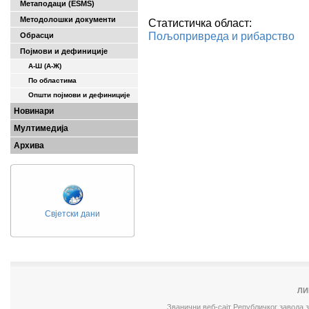
Метаподаци (ESMS)
Методолошки документи
Статистичка област:
Пољопривреда и рибарство
Обрасци
Појмови и дефиниције
А-Ш (A-Ж)
По областима
Општи појмови и дефиниције
Новинари
Мултимедија
Архива
Свјетски дани
ЛИ
Званични веб-сајт Републичког завода 