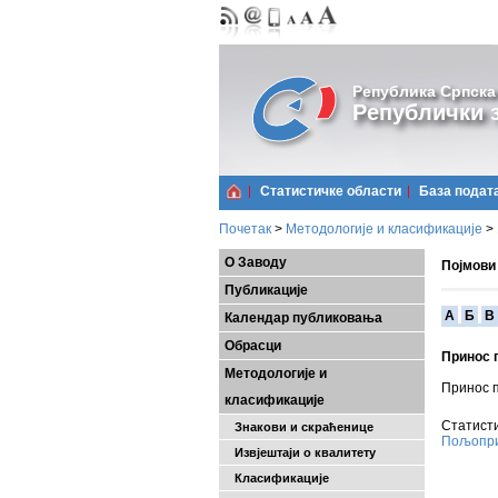
Република Српска
Републички з
Статистичке области
Базa подат
Почетак
>
Методологије и класификације
>
О Заводу
Појмови
Публикације
A
Б
В
Календар публиковања
Обрасци
Принос 
Методологије и
Принос п
класификације
Статисти
Знакови и скраћенице
Пољопри
Извјештаји о квалитету
Класификације