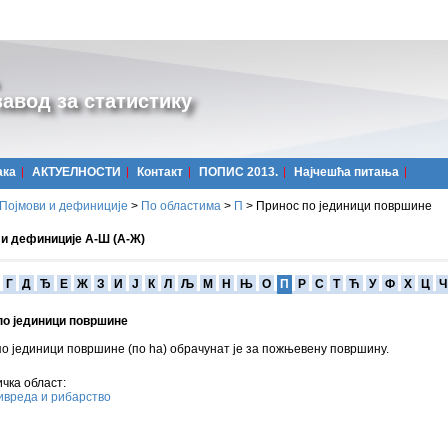
авод за статистику
ака
АКТУЕЛНОСТИ
Контакт
ПОПИС 2013.
Најчешћa питања
Појмови и дефиниције
>
По областима
>
П
>
Принос по јединици површине
 и дефиниције А-Ш (А-Ж)
Г
Д
Ђ
Е
Ж
З
И
Ј
К
Л
Љ
М
Н
Њ
О
П
Р
С
Т
Ћ
У
Ф
Х
Ц
Ч
по јединици површине
о јединици површине (по ha) обрачунат је за пожњевену површину.
чка област:
вреда и рибарство