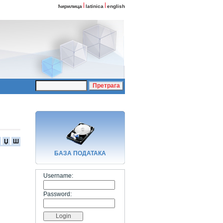
ћирилица
latinica
english
Џ
Ш
БАЗA ПОДАТАКА
Username:
Password: