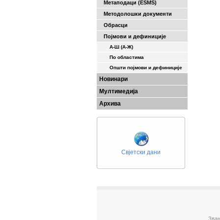
Метаподаци (ESMS)
Методолошки документи
Обрасци
Појмови и дефиниције
А-Ш (A-Ж)
По областима
Општи појмови и дефиниције
Новинари
Мултимедија
Архива
Свјетски дани
Зван