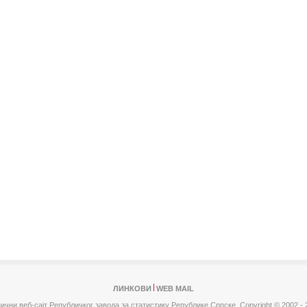
ЛИНКОВИ
WEB MAIL
ични веб-сајт Републичког завода за статистику Републике Српске,
Copyright © 2002 - 