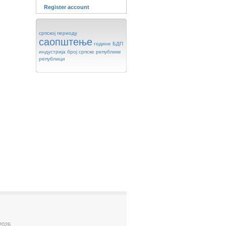
Register account
српској
периоду
саопштење
године
БДП
индустрија
број
српске
републике
републици
2026.