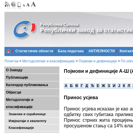
Република Српска
Републички завод за статистик
Статистичке области
Базa података
АКТУЕЛНОСТИ
Контак
Почетак
>
Методологије и класификације
>
Појмови и дефиниције
>
По обл
О Заводу
Појмови и дефиниције А-Ш (
Публикације
Календар публиковања
A
Б
В
Г
Д
Ђ
Е
Ж
З
И
Ј
К
Л
Обрасци
Принос усјева
Методологије и
класификације
Принос усјева исказан је као
одбитку свих губитака прилик
Знакови и скраћенице
Принос стрних жита процијење
Извјештаји о квалитету
просушеном стању са 14% вла
Класификације