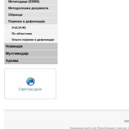
Метаподаци (ESMS)
Методолошки документи
Обрасци
Појмови и дефиниције
А-Ш (A-Ж)
По областима
Општи појмови и дефиниције
Новинари
Мултимедија
Архива
Свјетски дани
ЛИ
Званични веб-сајт Републичког завода 