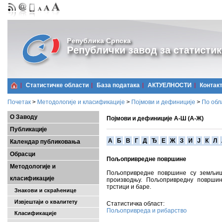
Република Српска
Републички завод за статистик
Статистичке области
Базa података
АКТУЕЛНОСТИ
Контак
Почетак
>
Методологије и класификације
>
Појмови и дефиниције
>
По обл
О Заводу
Појмови и дефиниције А-Ш (А-Ж)
Публикације
A
Б
В
Г
Д
Ђ
Е
Ж
З
И
Ј
К
Л
Календар публиковања
Обрасци
Пољопривредне површине
Методологије и
Пољопривредне површине су земљиш
класификације
производњу. Пољопривредну површин
трстици и баре.
Знакови и скраћенице
Извјештаји о квалитету
Статистичка област:
Пољопривреда и рибарство
Класификације