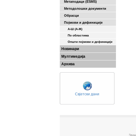
Метаподаци (ESMS)
Методолошки документи
Обрасци
Појмови и дефиниције
А-Ш (A-Ж)
По областима
Општи појмови и дефиниције
Новинари
Мултимедија
Архива
Свјетски дани
Зван