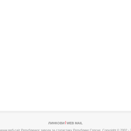
ЛИНКОВИ
WEB MAIL
ични веб-сајт Републичког завода за статистику Републике Српске,
Copyright © 2002 - 