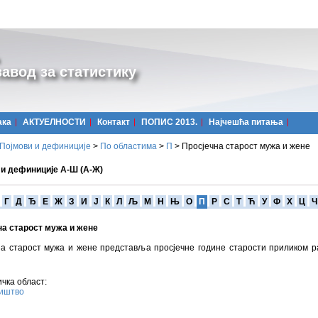
авод за статистику
ака
АКТУЕЛНОСТИ
Контакт
ПОПИС 2013.
Најчешћa питања
Појмови и дефиниције
>
По областима
>
П
>
Просјечна старост мужа и жене
 и дефиниције А-Ш (А-Ж)
Г
Д
Ђ
Е
Ж
З
И
Ј
К
Л
Љ
М
Н
Њ
О
П
Р
С
Т
Ћ
У
Ф
Х
Ц
Ч
на старост мужа и жене
на старост мужа и жене представља просјечне године старости приликом 
чка област:
иштво