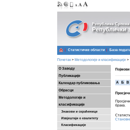
Република Српска
Републички з
Статистичке области
Базa подат
Почетак
>
Методологије и класификације
>
О Заводу
Појмови
Публикације
A
Б
В
Календар публиковања
Обрасци
Просјеч
Методологије и
Просјеч
класификације
брака.
Знакови и скраћенице
Статисти
Извјештаји о квалитету
Становн
Класификације