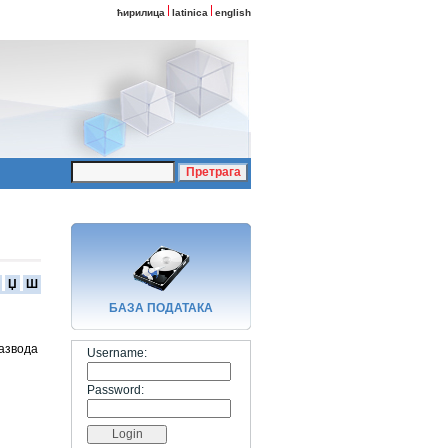
ћирилица
latinica
english
Џ
Ш
БАЗA ПОДАТАКА
развода
Username:
Password: