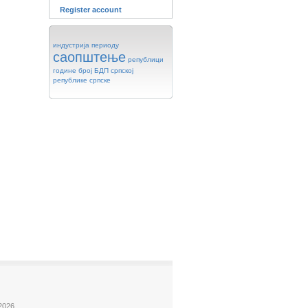
Register account
индустрија
периоду
саопштење
републици
године
број
БДП
српској
републике
српске
2026.