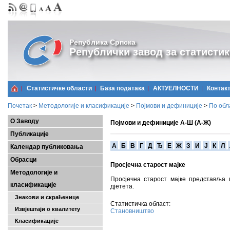
Република Српска
Републички завод за статистик
Статистичке области
Базa података
АКТУЕЛНОСТИ
Контак
Почетак
>
Методологије и класификације
>
Појмови и дефиниције
>
По обл
О Заводу
Појмови и дефиниције А-Ш (А-Ж)
Публикације
A
Б
В
Г
Д
Ђ
Е
Ж
З
И
Ј
К
Л
Календар публиковања
Обрасци
Просјечна старост мајке
Методологије и
Просјечна старост мајке представља
класификације
дјетета.
Знакови и скраћенице
Статистичка област:
Извјештаји о квалитету
Становништво
Класификације