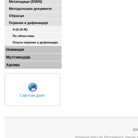
Метаподаци (ESMS)
Методолошки документи
Обрасци
Појмови и дефиниције
А-Ш (A-Ж)
По областима
Општи појмови и дефиниције
Новинари
Мултимедија
Архива
Свјетски дани
ЛИ
Званични веб-сајт Републичког завода 