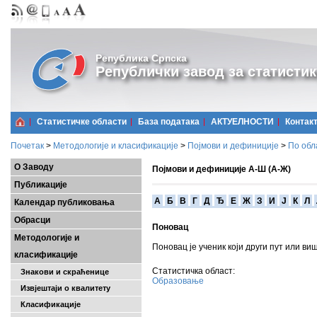
Република Српска
Републички завод за статистик
Статистичке области
Базa података
АКТУЕЛНОСТИ
Контак
Почетак
>
Методологије и класификације
>
Појмови и дефиниције
>
По обл
О Заводу
Појмови и дефиниције А-Ш (А-Ж)
Публикације
A
Б
В
Г
Д
Ђ
Е
Ж
З
И
Ј
К
Л
Календар публиковања
Обрасци
Поновац
Методологије и
Поновац је ученик који други пут или ви
класификације
Статистичка област:
Знакови и скраћенице
Образовање
Извјештаји о квалитету
Класификације