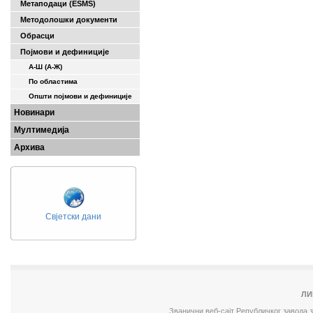
Метаподаци (ESMS)
Методолошки документи
Обрасци
Појмови и дефиниције
А-Ш (A-Ж)
По областима
Општи појмови и дефиниције
Новинари
Мултимедија
Архива
Свјетски дани
ЛИ
Званични веб-сајт Републичког завода 