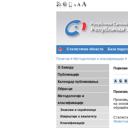
Република Српска
Републички з
Статистичке области
Базa подат
Почетак
>
Методологије и класификације
>
О Заводу
Појмови
Публикације
A
Б
В
Календар публиковања
Обрасци
Произве
Методологије и
Произвед
класификације
на основ
обухваће
Знакови и скраћенице
Извјештаји о квалитету
Статисти
Животна
Класификације