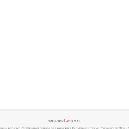
ЛИНКОВИ
WEB MAIL
ични веб-сајт Републичког завода за статистику Републике Српске,
Copyright © 2002 - 