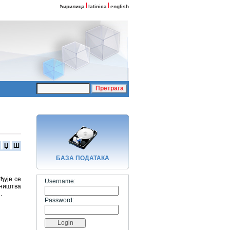
ћирилица
latinica
english
Џ
Ш
БАЗA ПОДАТАКА
ђује се
Username:
вништва
.
Password: