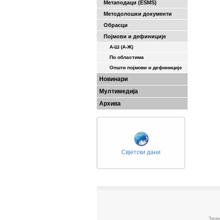
Метаподаци (ESMS)
Методолошки документи
Обрасци
Појмови и дефиниције
А-Ш (A-Ж)
По областима
Општи појмови и дефиниције
Новинари
Мултимедија
Архива
Свјетски дани
Зван