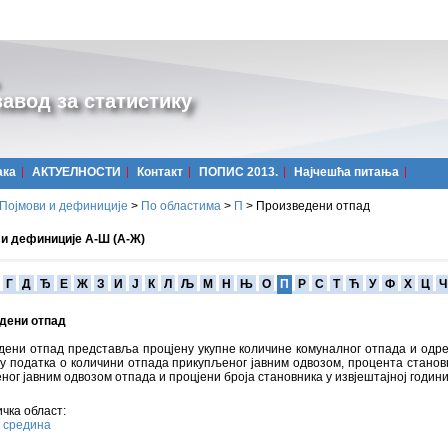
авод за статистику
ака
АКТУЕЛНОСТИ
Контакт
ПОПИС 2013.
Најчешћa питања
Појмови и дефиниције
>
По областима
>
П
>
Произведени отпад
 и дефиниције А-Ш (А-Ж)
Г
Д
Ђ
Е
Ж
З
И
Ј
К
Л
Љ
М
Н
Њ
О
П
Р
С
Т
Ћ
У
Ф
Х
Ц
Ч
дени отпад
ени отпад представља процјену укупне количине комуналног отпада и одре
у податка о количини отпада прикупљеног јавним одвозом, процента стано
ног јавним одвозом отпада и процјени броја становника у извјештајној години
чка област:
 средина