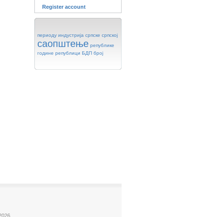
Register account
периоду
индустрија
српске
српској
саопштење
републике
године
републици
БДП
број
2026.