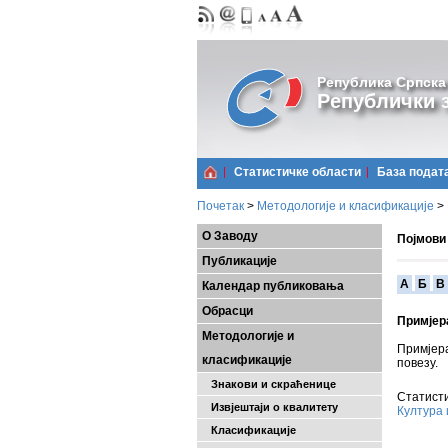
Република Српска
Републички з
Статистичке области
Базa подат
Почетак
>
Методологије и класификације
>
О Заводу
Појмови
Публикације
A
Б
В
Календар публиковања
Обрасци
Примјер
Методологије и
Примјера
класификације
повезу.
Знакови и скраћенице
Статисти
Извјештаји о квалитету
Култура 
Класификације