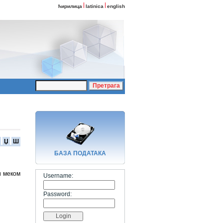
ћирилица
latinica
english
Џ
Ш
БАЗA ПОДАТАКА
и меком
Username:
Password: