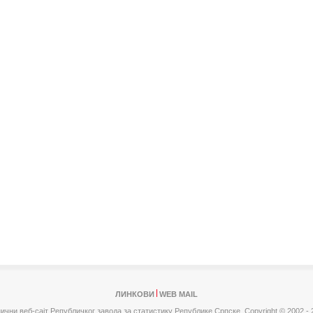
ЛИНКОВИ
WEB MAIL
ични веб-сајт Републичког завода за статистику Републике Српске,
Copyright © 2002 - 