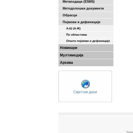
Метаподаци (ESMS)
Методолошки документи
Обрасци
Појмови и дефиниције
А-Ш (A-Ж)
По областима
Општи појмови и дефиниције
Новинари
Мултимедија
Архива
Свјетски дани
Зван