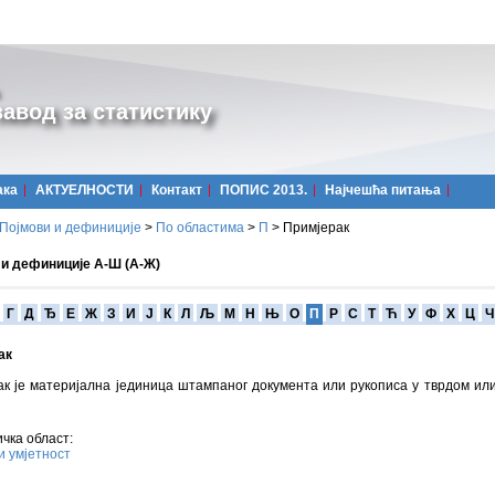
авод за статистику
ака
АКТУЕЛНОСТИ
Контакт
ПОПИС 2013.
Најчешћa питања
Појмови и дефиниције
>
По областима
>
П
>
Примјерак
 и дефиниције А-Ш (А-Ж)
Г
Д
Ђ
Е
Ж
З
И
Ј
К
Л
Љ
М
Н
Њ
О
П
Р
С
Т
Ћ
У
Ф
Х
Ц
Ч
ак
к је материјална јединица штампаног документа или рукописа у тврдом ил
чка област:
и умјетност