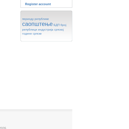
Register account
периоду
републике
саопштење
БДП
број
републици
индустрија
српској
године
српске
2026.