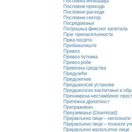
Пословна иновација
Пословни приходи
Пословни расходи
Пословни сектор
Посредовање
Потрошња фиксног капитала
Праг пренасељености
Прва посјета
Пребивалиште
Превоз
Превоз путника
Превоз робе
Превозна средства
Предузеће
Предузетник
Предшколске установе
Предшколско васпитање и об
Пренамјена нестамбеног прост
Претежна дјелатност
Претраживач
Преузимање (Download)
Пријављено лице – непознати
Пријављено лице – познати у
Пријављено малољетно лице