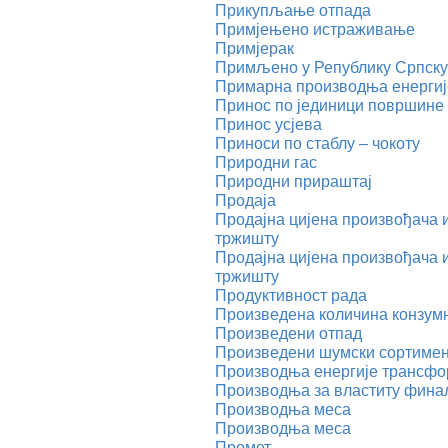
Прикупљање отпада
Примјењено истраживање
Примјерак
Примљено у Републику Српску
Примарна производња енергиј
Принос по јединици површине
Принос усјева
Приноси по стаблу – чокоту
Природни гас
Природни прираштај
Продаја
Продајна цијена произвођача 
тржишту
Продајна цијена произвођача 
тржишту
Продуктивност рада
Произведена количина конзум
Произведени отпад
Произведени шумски сортиме
Производња енергије трансфо
Производња за властиту фина
Производња меса
Производња меса
Промет