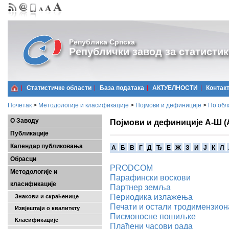
Република Српска
Републички завод за статистик
Статистичке области
Базa података
АКТУЕЛНОСТИ
Контак
Почетак
>
Методологије и класификације
>
Појмови и дефиниције
>
По обл
О Заводу
Појмови и дефиниције А-Ш (
Публикације
Календар публиковања
A
Б
В
Г
Д
Ђ
Е
Ж
З
И
Ј
К
Л
Обрасци
PRODCOM
Методологије и
Парафински воскови
класификације
Партнер земља
Периодика излажења
Знакови и скраћенице
Печати и остали тродимензио
Извјештаји о квалитету
Писмоносне пошиљке
Класификације
Плаћени часови рада