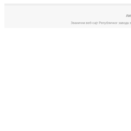
ЛИ
Званични веб-сајт Републичког завода 