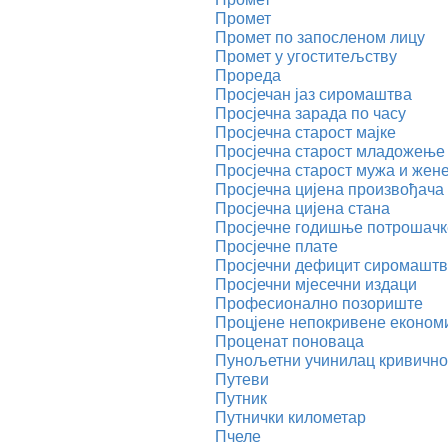
Промет
Промет по запосленом лицу
Промет у угоститељству
Прореда
Просјечан јаз сиромаштва
Просјечна зарада по часу
Просјечна старост мајке
Просјечна старост младожење 
Просјечна старост мужа и жен
Просјечна цијена произвођача
Просјечна цијена стана
Просјечне годишње потрошачк
Просјечне плате
Просјечни дефицит сиромашт
Просјечни мјесечни издаци
Професионално позориште
Процјене непокривене економ
Проценат поноваца
Пунољетни учинилац кривичног
Путеви
Путник
Путнички километар
Пчеле