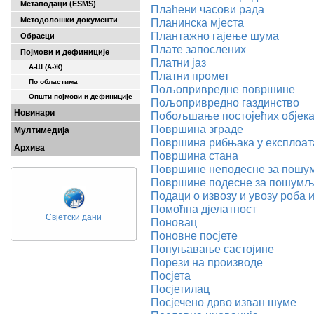
Метаподаци (ESMS)
Плаћени часови рада
Методолошки документи
Планинска мјеста
Плантажно гајење шума
Обрасци
Плате запослених
Појмови и дефиниције
Платни јаз
А-Ш (A-Ж)
Платни промет
По областима
Пољопривредне површине
Општи појмови и дефиниције
Пољопривредно газдинство
Новинари
Побољшање постојећих објека
Површина зграде
Мултимедија
Површина рибњака у експлоат
Архива
Површина стана
Површине неподесне за пош
Површине подесне за пошум
Подаци о извозу и увозу роба и
Помоћна дјелатност
Свјетски дани
Поновац
Поновне посјете
Попуњавање састојине
Порези на производе
Посјета
Посјетилац
Посјечено дрво изван шуме