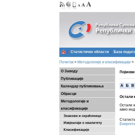
Република Српска
Републички з
Статистичке области
Базa подат
Почетак
>
Методологије и класификације
>
О Заводу
Појмови
Публикације
A
Б
В
Календар публиковања
Обрасци
Остали 
Методологије и
Остали к
класификације
авио инд
Знакови и скраћенице
Статисти
Извјештаји о квалитету
Енергет
Класификације