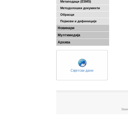
Метаподаци (ESMS)
Методолошки документи
Обрасци
Појмови и дефиниције
Новинари
Мултимедија
Архива
Свјетски дани
Зван