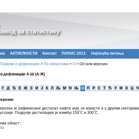
авод за статистику
ака
АКТУЕЛНОСТИ
Контакт
ПОПИС 2013.
Најчешћa питања
Појмови и дефиниције
>
По областима
>
О
>
Остали керозин
 и дефиниције А-Ш (А-Ж)
Г
Д
Ђ
Е
Ж
З
И
Ј
К
Л
Љ
М
Н
Њ
О
П
Р
С
Т
Ћ
У
Ф
Х
Ц
Ч
керозин
ерозин je рафинисани дестилат нафте који се користи и у другим секторим
устрије. Подручје дестилације је између 150˚C и 300˚C.
чка област:
ика