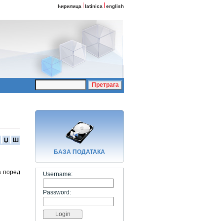
ћирилица
latinica
english
Џ
Ш
БАЗA ПОДАТАКА
а поред
Username:
Password: