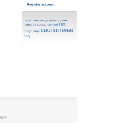
Register account
републике
индустрија
године
периоду
српске
српској
БДП
саопштење
републици
број
2026.