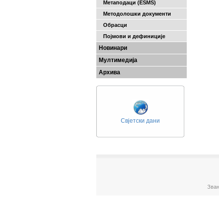
Метаподаци (ESMS)
Методолошки документи
Обрасци
Појмови и дефиниције
Новинари
Мултимедија
Архива
Свјетски дани
Зван