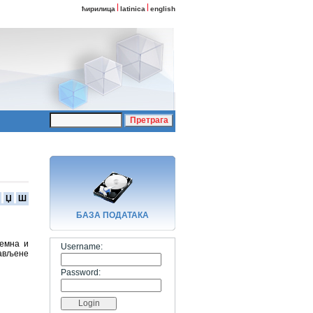
ћирилица
latinica
english
Џ
Ш
БАЗA ПОДАТАКА
земна и
Username:
рављене
Password: