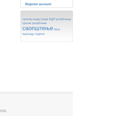
Register account
српској
индустрија
БДП
републици
српске
републике
саопштење
број
периоду
године
2026.