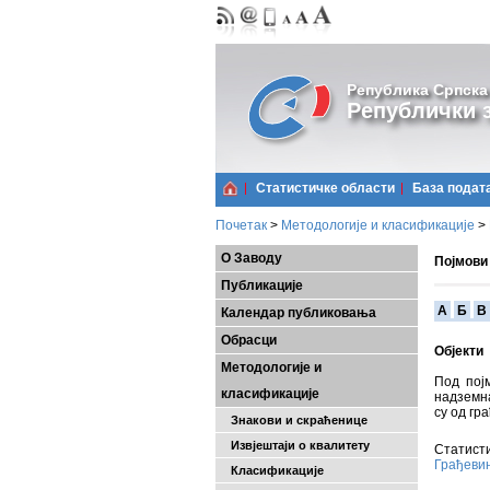
Република Српска
Републички з
Статистичке области
Базa подат
Почетак
>
Методологије и класификације
>
О Заводу
Појмови
Публикације
A
Б
В
Календар публиковања
Обрасци
Објекти
Методологије и
Под пој
класификације
надземна
су од гр
Знакови и скраћенице
Извјештаји о квалитету
Статисти
Грађеви
Класификације