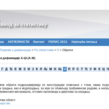
авод за статистику
ака
АКТУЕЛНОСТИ
Контакт
ПОПИС 2013.
Најчешћa питања
Појмови и дефиниције
>
По областима
>
О
>
Објекти
 и дефиниције А-Ш (А-Ж)
Г
Д
Ђ
Е
Ж
З
И
Ј
К
Л
Љ
М
Н
Њ
О
П
Р
С
Т
Ћ
У
Ф
Х
Ц
Ч
мом објекти подразумијевају се конструкције повезане с тлом, свака под
 градња, као и водоградња, за које се обављају грађевински радови, а нап
ађевинских материјала, готових производа и дијелова за уградњу.
чка област:
нарство