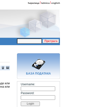
ћирилица
latinica
english
Џ
Ш
БАЗA ПОДАТАКА
аде или
Username:
ена или
Password: