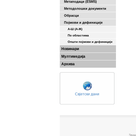
Метаподаци (ESMS)
Методолошки документи
Обрасци
Појмови и дефиниције
А-Ш (A-Ж)
По областима
Општи појмови и дефиниције
Новинари
Мултимедија
Архива
Свјетски дани
Зван