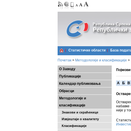
Република Српска
Републички з
Статистичке области
Базa подат
Почетак
>
Методологије и класификације
>
О Заводу
Појмови
Публикације
A
Б
В
Календар публиковања
Обрасци
Остваре
Методологије и
Остварен
класификације
набавке 
није у т
Знакови и скраћенице
Извјештаји о квалитету
Статисти
Инвести
Класификације