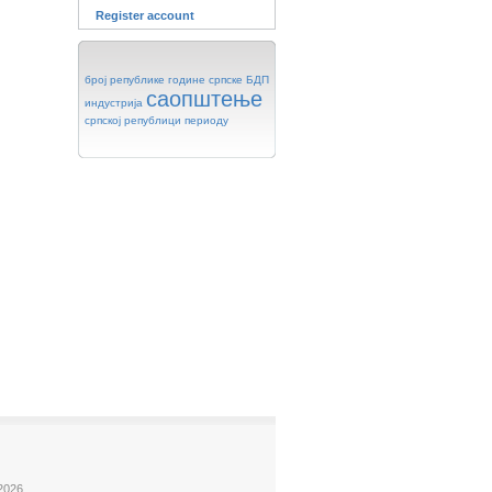
Register account
број
републике
године
српске
БДП
саопштење
индустрија
српској
републици
периоду
2026.