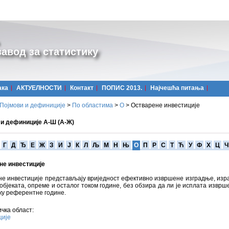
авод за статистику
ака
АКТУЕЛНОСТИ
Контакт
ПОПИС 2013.
Најчешћa питања
Појмови и дефиниције
>
По областима
>
О
>
Остварене инвестиције
 и дефиниције А-Ш (А-Ж)
Г
Д
Ђ
Е
Ж
З
И
Ј
К
Л
Љ
М
Н
Њ
О
П
Р
С
Т
Ћ
У
Ф
Х
Ц
Ч
не инвестиције
е инвестиције представљају вриједност ефективно извршене изградње, изр
објеката, опреме и осталог током године, без обзира да ли је исплата изврш
оку референтне године.
чка област:
ције