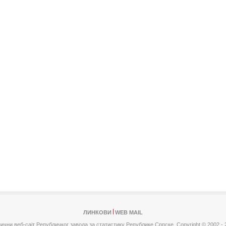
ЛИНКОВИ
WEB MAIL
ични веб-сајт Републичког завода за статистику Републике Српске,
Copyright © 2002 - 