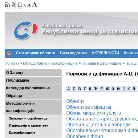
Република Српска
Републички завод за статистик
Статистичке области
Базa података
АКТУЕЛНОСТИ
Контак
Почетак
>
Методологије и класификације
>
Појмови и дефиниције
>
По обл
О Заводу
Појмови и дефиниције А-Ш (
Публикације
Календар публиковања
A
Б
В
Г
Д
Ђ
Е
Ж
З
И
Ј
К
Л
Обрасци
Објекти
Методологије и
Објекти за смјештај
класификације
Облик, мјера или услуга
Обнављање старих, урушених,
Знакови и скраћенице
Обољења, стања и повреде
Извјештаји о квалитету
Обогаћивање четинарима и п
Класификације
Обрађени фонд