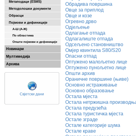
Метаподаци (ESMS)
Обрадива површина
Методолошки документи
Овце за приплод
Овце и козе
Обрасци
Огревно дрво
Појмови и дефиниције
Одјељење
А-Ш (A-Ж)
Одлагање отпада
По областима
Одлагалиште отпада
Општи појмови и дефиниције
Одсељено становништво
Новинари
Омјер квинтила S80/S20
Опасни отпад
Мултимедија
Оптужено малољетно лице
Архива
Оптужено пунољетно лице
Општи архив
Ораничне површине (њиве)
Основно истраживање
Основно образовање
Свјетски дани
Остала мјеста
Остала нетржишна производњ
Остала предузећа
Остала туристичка мјеста
Остале зграде
Остале категорије шума
Остале краве