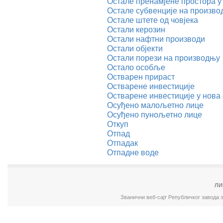
Остале пренамјене простора у
Остале субвенције на произв
Остале штете од човјека
Остали керозин
Остали нафтни производи
Остали објекти
Остали порези на производњу
Остало особље
Остварен прираст
Остварене инвестиције
Остварене инвестиције у нова
Осуђено малољетно лице
Осуђено пунољетно лице
Откуп
Отпад
Отпадак
Отпадне воде
ЛИ
Званични веб-сајт Републичког завода 