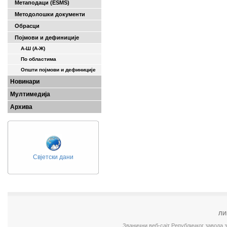
Метаподаци (ESMS)
Методолошки документи
Обрасци
Појмови и дефиниције
А-Ш (A-Ж)
По областима
Општи појмови и дефиниције
Новинари
Мултимедија
Архива
Свјетски дани
ЛИ
Званични веб-сајт Републичког завода 