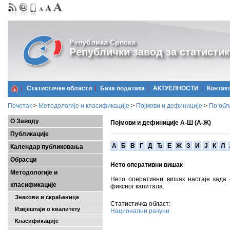
Република Српска
Републички завод за статистик
Статистичке области
Базa података
АКТУЕЛНОСТИ
Контак
Почетак
>
Методологије и класификације
>
Појмови и дефиниције
>
По обл
О Заводу
Појмови и дефиниције А-Ш (А-Ж)
Публикације
A
Б
В
Г
Д
Ђ
Е
Ж
З
И
Ј
К
Л
Календар публиковања
Обрасци
Нето оперативни вишак
Методологије и
Нето оперативни вишак настаје када
класификације
фиксног капитала.
Знакови и скраћенице
Статистичка област:
Извјештаји о квалитету
Национални рачуни
Класификације