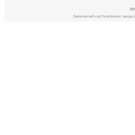
ЛИ
Званични веб-сајт Републичког завода 