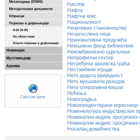
Метаподаци (ESMS)
Наслов
Методолошки документи
Нафта
Нафтни кокс
Обрасци
Националност
Појмови и дефиниције
Неактивно становништво
А-Ш (A-Ж)
Незапослена лица
По областима
Неиновативна предузећа
Општи појмови и дефиниције
Некњижни фонд библиотеке
Новинари
Некомбиновано одјељење
Непрофитни сектор
Мултимедија
Несређена архивска грађа
Архива
Нестамбене зграде
Нето додата вриједност
Нето мјешовити доходак
Нето оперативни вишак
Ноћења
Свјетски дани
Новоградња
Новоевидентирани корисници
Номенклатура индустријских п
Номинални индекс просјечних 
Номинални индекс просјечних
Носилац домаћинства