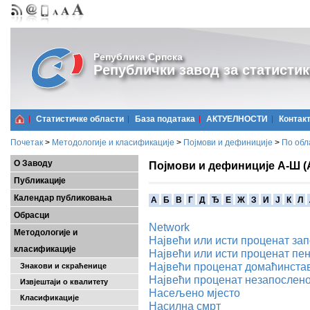
Република Српска
Републички завод за статистик
Статистичке области
Базa података
АКТУЕЛНОСТИ
Контак
Почетак
>
Методологије и класификације
>
Појмови и дефиниције
>
По обл
О Заводу
Појмови и дефиниције А-Ш (
Публикације
Календар публиковања
A
Б
В
Г
Д
Ђ
Е
Ж
З
И
Ј
К
Л
Обрасци
Network
Методологије и
Највећи или исти проценат за
класификације
Највећи или исти проценат пе
Највећи проценат домаћинстав
Знакови и скраћенице
Највећи проценат незапослен
Извјештаји о квалитету
Насељено мјесто
Класификације
Насилна смрт