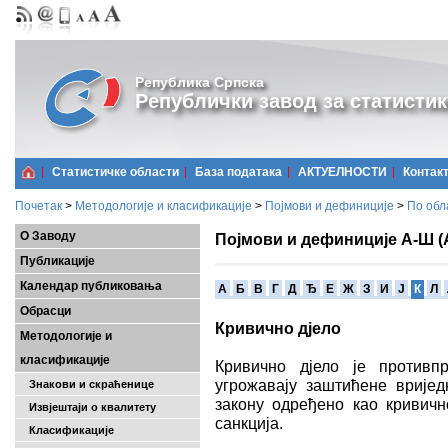
Република Српска
Републички завод за статистик
Статистичке области
Базa података
АКТУЕЛНОСТИ
Контак
Почетак
>
Методологије и класификације
>
Појмови и дефиниције
>
По обл
О Заводу
Појмови и дефиниције А-Ш (
Публикације
Календар публиковања
A
Б
В
Г
Д
Ђ
Е
Ж
З
И
Ј
К
Л
Обрасци
Кривично дјело
Методологије и
класификације
Кривично дјело је противп
угрожавају заштићене вриједн
Знакови и скраћенице
закону одређено као кривичн
Извјештаји о квалитету
санкција.
Класификације