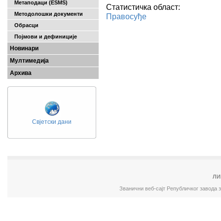
Метаподаци (ESMS)
Статистичка област:
Методолошки документи
Правосуђе
Обрасци
Појмови и дефиниције
Новинари
Мултимедија
Архива
Свјетски дани
ЛИ
Званични веб-сајт Републичког завода 