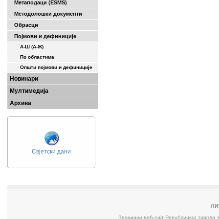
Метаподаци (ESMS)
Методолошки документи
Обрасци
Појмови и дефиниције
А-Ш (A-Ж)
По областима
Општи појмови и дефиниције
Новинари
Мултимедија
Архива
Свјетски дани
ЛИ
Званични веб-сајт Републичког завода 