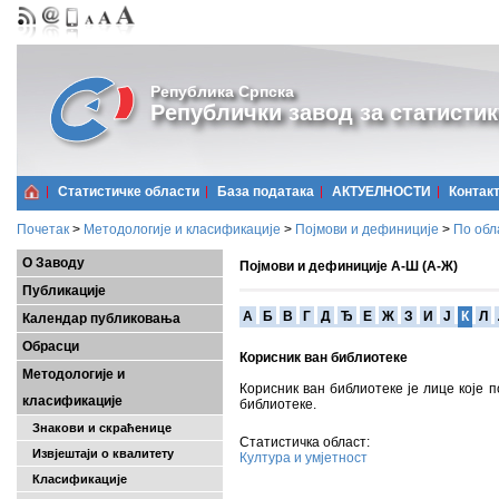
Република Српска
Републички завод за статистик
Статистичке области
Базa података
АКТУЕЛНОСТИ
Контак
Почетак
>
Методологије и класификације
>
Појмови и дефиниције
>
По обл
О Заводу
Појмови и дефиниције А-Ш (А-Ж)
Публикације
A
Б
В
Г
Д
Ђ
Е
Ж
З
И
Ј
К
Л
Календар публиковања
Обрасци
Корисник ван библиотеке
Методологије и
Корисник ван библиотеке је лице које 
класификације
библиотеке.
Знакови и скраћенице
Статистичка област:
Извјештаји о квалитету
Култура и умјетност
Класификације